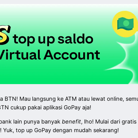
 via BTN! Mau langsung ke ATM atau lewat online, s
TN cukup pakai aplikasi GoPay aja!
bank lain punya banyak
benefit
, lho! Mulai dari grat
im! Yuk, top up GoPay dengan mudah sekarang!