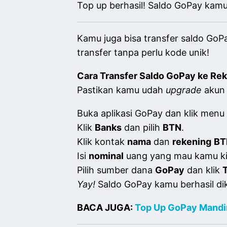
Top up berhasil! Saldo GoPay kam
Kamu juga bisa transfer saldo GoP
transfer tanpa perlu kode unik!
Cara Transfer Saldo GoPay ke Re
Pastikan kamu udah
upgrade
akun 
Buka aplikasi GoPay dan klik menu
Klik
Banks
dan pilih
BTN
.
Klik kontak
nama
dan
rekening
BT
Isi
nominal
uang yang mau kamu kir
Pilih sumber dana
GoPay
dan klik
Yay!
Saldo GoPay kamu berhasil dik
BACA JUGA:
Top Up GoPay Mandi