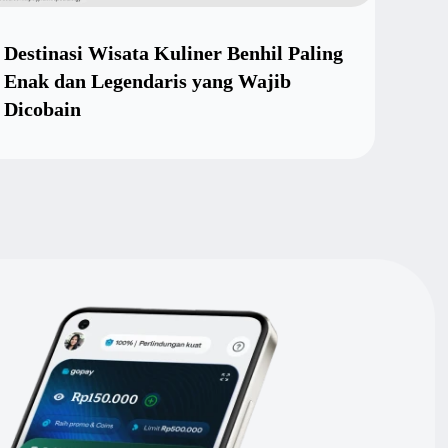
Destinasi Wisata Kuliner Benhil Paling
Kena
Enak dan Legendaris yang Wajib
"Men
Dicobain
Tuna