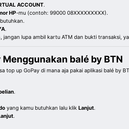
RTUAL
ACCOUNT
.
mor HP
-mu (contoh: 99000 08XXXXXXXXX).
butuhkan.
YA
.
angan lupa ambil kartu ATM dan bukti transaksi, ya
y Menggunakan balé by BTN
a top up GoPay di mana aja pakai aplikasi balé by BT
elian
.
do
yang kamu butuhkan lalu klik
Lanjut
.
Lanjut
.