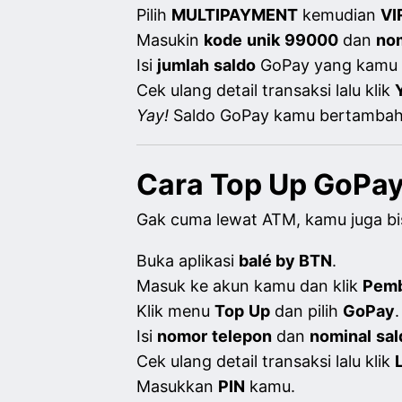
Pilih
MULTIPAYMENT
kemudian
VI
Masukin
kode
unik
99000
dan
no
Isi
jumlah
saldo
GoPay yang kamu 
Cek ulang detail transaksi lalu klik
Yay!
Saldo GoPay kamu bertambah, j
Cara Top Up GoPa
Gak cuma lewat ATM, kamu juga bis
Buka aplikasi
balé by BTN
.
Masuk ke akun kamu dan klik
Pemb
Klik menu
Top
Up
dan pilih
GoPay
.
Isi
nomor
telepon
dan
nominal
sal
Cek ulang detail transaksi lalu klik
Masukkan
PIN
kamu.