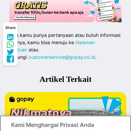
Share
Jika kamu punya pertanyaan atau butuh informasi
lainnya, kamu bisa menuju ke
Halaman
Bantuan
atau
hubungi
customerservice@gopay.co.id
.
Artikel Terkait
Kami Menghargai Privasi Anda