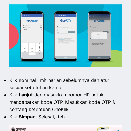
Klik nominal limit harian sebelumnya dan atur
sesuai kebutuhan kamu.
Klik
Lanjut
dan masukkan nomor HP untuk
mendapatkan kode OTP. Masukkan kode OTP &
centang ketentuan OneKlik.
Klik
Simpan
. Selesai, deh!