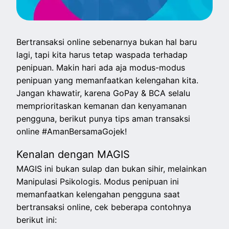
Bertransaksi online sebenarnya bukan hal baru
lagi, tapi kita harus tetap waspada terhadap
penipuan. Makin hari ada aja modus-modus
penipuan yang memanfaatkan kelengahan kita.
Jangan khawatir, karena GoPay & BCA selalu
memprioritaskan kemanan dan kenyamanan
pengguna, berikut punya tips aman transaksi
online #AmanBersamaGojek!
Kenalan dengan MAGIS
MAGIS ini bukan sulap dan bukan sihir, melainkan
Manipulasi Psikologis. Modus penipuan ini
memanfaatkan kelengahan pengguna saat
bertransaksi online, cek beberapa contohnya
berikut ini: