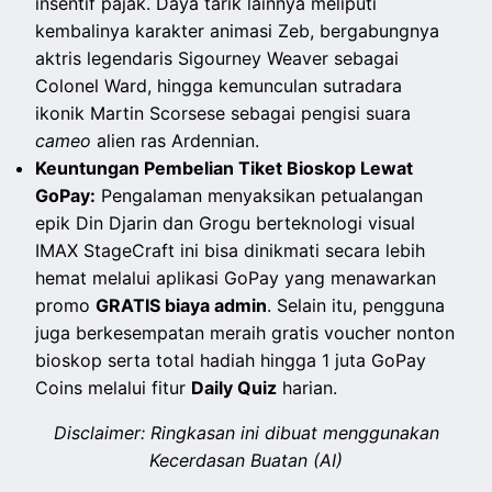
insentif pajak. Daya tarik lainnya meliputi
kembalinya karakter animasi Zeb, bergabungnya
aktris legendaris Sigourney Weaver sebagai
Colonel Ward, hingga kemunculan sutradara
ikonik Martin Scorsese sebagai pengisi suara
cameo
alien ras Ardennian.
Keuntungan Pembelian Tiket Bioskop Lewat
GoPay:
Pengalaman menyaksikan petualangan
epik Din Djarin dan Grogu berteknologi visual
IMAX StageCraft ini bisa dinikmati secara lebih
hemat melalui aplikasi GoPay yang menawarkan
promo
GRATIS biaya admin
. Selain itu, pengguna
juga berkesempatan meraih gratis voucher nonton
bioskop serta total hadiah hingga 1 juta GoPay
Coins melalui fitur
Daily Quiz
harian.
Disclaimer: Ringkasan ini dibuat menggunakan
Kecerdasan Buatan (AI)