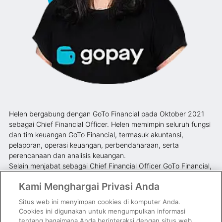
Helen bergabung dengan GoTo Financial pada Oktober 2021
sebagai Chief Financial Officer. Helen memimpin seluruh fungsi
dan tim keuangan GoTo Financial, termasuk akuntansi,
pelaporan, operasi keuangan, perbendaharaan, serta
perencanaan dan analisis keuangan.
Selain menjabat sebagai Chief Financial Officer GoTo Financial,
Helen juga menjalankan peran sebagai Head of GoPay Lending.
Kami Menghargai Privasi Anda
Helen bertanggung jawab untuk memperkuat bisnis lending
dengan tetap memperhatikan prinsip kehati-hatian melalui
Situs web ini menyimpan cookies di komputer Anda.
manajemen resiko yang komprehensif.
Cookies ini digunakan untuk mengumpulkan informasi
Helen memiliki lebih dari 20 tahun pengalaman di bidang
tentang bagaimana Anda berinteraksi dengan situs web