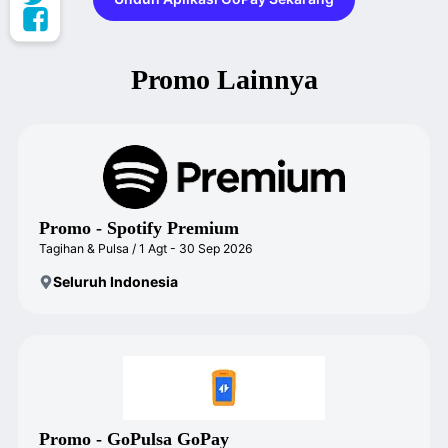
Promo Lainnya
Promo - Spotify Premium
Tagihan & Pulsa / 1 Agt - 30 Sep 2026
Seluruh Indonesia
Promo - GoPulsa GoPay