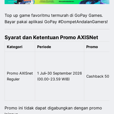
Top up game favoritmu termurah di GoPay Games.
Bayar pakai aplikasi GoPay #DompetAndalanGamers!
Syarat dan Ketentuan Promo AXISNet
Kategori
Periode
Promo
Promo AXISnet
1 Juli–30 September 2026
Cashback 50% (
Reguler
(00.00-23.59 WIB)
Promo ini tidak dapat digabungkan dengan promo