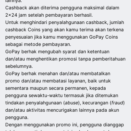
lainnya.
Cashback akan diterima pengguna maksimal dalam
2x24 jam setelah pembayaran berhasil.
Untuk menghindari penyalahgunaan cashback, jumlah
cashback Coins yang akan kamu terima akan terkena
penyesuaian jika kamu menggunakan GoPay Coins
sebagai metode pembayaran.
GoPay berhak mengubah syarat dan ketentuan
dan/atau menghentikan promosi tanpa pemberitahuan
sebelumnya.
GoPay berhak menahan dan/atau membatalkan
promo dan/atau membatasi layanan, baik untuk
sementara maupun secara permanen, kepada
pengguna sewaktu-waktu termasuk jika ditemukan
tindakan penyalahgunaan (
abuse
), kecurangan (
fraud
)
dan/atau aktivitas mencurigakan lainnya pada akun
pengguna.
Dengan menggunakan promo ini, pengguna dianggap