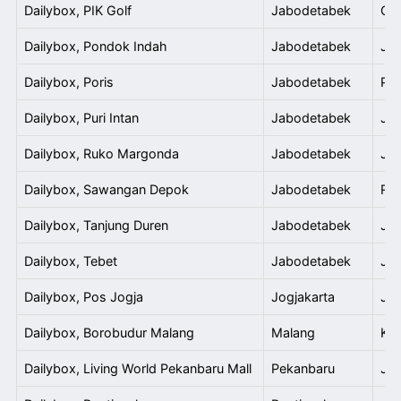
Dailybox, PIK Golf
Jabodetabek
Gol
Dailybox, Pondok Indah
Jabodetabek
Jl.
Dailybox, Poris
Jabodetabek
Por
Dailybox, Puri Intan
Jabodetabek
Jl.
Dailybox, Ruko Margonda
Jabodetabek
Jl.
Dailybox, Sawangan Depok
Jabodetabek
Ruk
Dailybox, Tanjung Duren
Jabodetabek
Jl.
Dailybox, Tebet
Jabodetabek
Jl.
Dailybox, Pos Jogja
Jogjakarta
Jl.
Dailybox, Borobudur Malang
Malang
Kom
Dailybox, Living World Pekanbaru Mall
Pekanbaru
Jl.