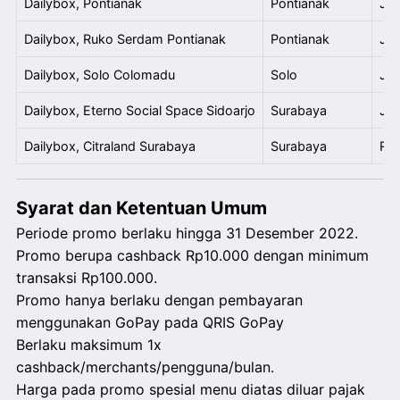
Dailybox, Pontianak
Pontianak
Jl.
Dailybox, Ruko Serdam Pontianak
Pontianak
Jl.
Dailybox, Solo Colomadu
Solo
Jl.
Dailybox, Eterno Social Space Sidoarjo
Surabaya
Jl.
Dailybox, Citraland Surabaya
Surabaya
Roy
Syarat dan Ketentuan Umum
Periode promo berlaku hingga 31 Desember 2022.
Promo berupa cashback Rp10.000 dengan minimum
transaksi Rp100.000.
Promo hanya berlaku dengan pembayaran
menggunakan GoPay pada QRIS GoPay
Berlaku maksimum 1x
cashback/merchants/pengguna/bulan.
Harga pada promo spesial menu diatas diluar pajak