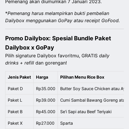
Pemenang akan diumumkan 7 Januari 2023.
*
Pemenang harus melampirkan bukti pembelian
Dailybox menggunakan GoPay atau receipt GoFood.
Promo Dailybox: Spesial Bundle Paket
Dailybox x GoPay
Pilih signature Dailybox favoritmu, GRATIS
daily
drinks + refill
dan gorengan!
Jenis Paket
Harga
Pilihan Menu Rice Box
Paket D
Rp35.000
Butter Soy Sauce Chicken atau Ay
Paket L
Rp39.000
Cumi Sambal Bawang Goreng atau 
Paket B
Rp45.000
Se'i Sapi atau Beef Teriyaki
Paket X
Rp27.000
Sparta