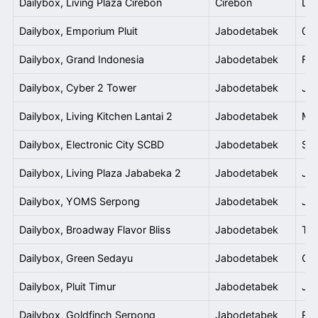
Dailybox, Living Plaza Cirebon
Cirebon
Liv
Dailybox, Emporium Pluit
Jabodetabek
04-
Dailybox, Grand Indonesia
Jabodetabek
Foo
Dailybox, Cyber 2 Tower
Jabodetabek
Jl.
Dailybox, Living Kitchen Lantai 2
Jabodetabek
Mal
Dailybox, Electronic City SCBD
Jabodetabek
Sud
Dailybox, Living Plaza Jababeka 2
Jabodetabek
Jl.
Dailybox, YOMS Serpong
Jabodetabek
Jl.
Dailybox, Broadway Flavor Bliss
Jabodetabek
The
Dailybox, Green Sedayu
Jabodetabek
Gre
Dailybox, Pluit Timur
Jabodetabek
Jl.
Dailybox, Goldfinch Serpong
Jabodetabek
Ruk