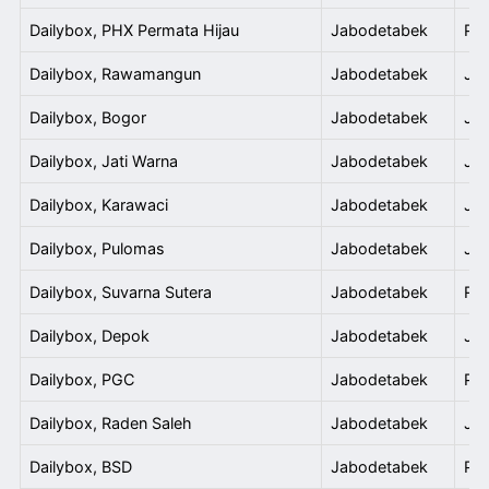
Dailybox, PHX Permata Hijau
Jabodetabek
PHX
Dailybox, Rawamangun
Jabodetabek
Jl.
Dailybox, Bogor
Jabodetabek
Jl.
Dailybox, Jati Warna
Jabodetabek
Jl.
Dailybox, Karawaci
Jabodetabek
Jl.
Dailybox, Pulomas
Jabodetabek
Jl.
Dailybox, Suvarna Sutera
Jabodetabek
Ruk
Dailybox, Depok
Jabodetabek
Jl.
Dailybox, PGC
Jabodetabek
Pus
Dailybox, Raden Saleh
Jabodetabek
Jl.
Dailybox, BSD
Jabodetabek
Pla