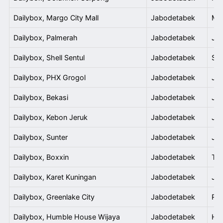
Dailybox, Margo City Mall
Jabodetabek
Mar
Dailybox, Palmerah
Jabodetabek
Jl.
Dailybox, Shell Sentul
Jabodetabek
She
Dailybox, PHX Grogol
Jabodetabek
Jl.
Dailybox, Bekasi
Jabodetabek
Jl.
Dailybox, Kebon Jeruk
Jabodetabek
Jl.
Dailybox, Sunter
Jabodetabek
Jl.
Dailybox, Boxxin
Jabodetabek
The
Dailybox, Karet Kuningan
Jabodetabek
Jl.
Dailybox, Greenlake City
Jabodetabek
Ruk
Dailybox, Humble House Wijaya
Jabodetabek
Hum