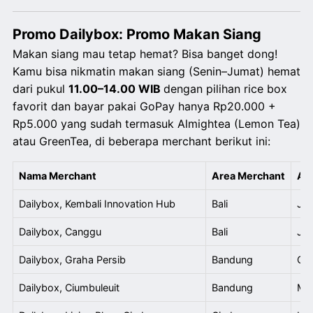
Promo Dailybox: Promo Makan Siang
Makan siang mau tetap hemat? Bisa banget dong!
Kamu bisa nikmatin makan siang (Senin–Jumat) hemat
dari pukul
11.00–14.00 WIB
dengan pilihan rice box
favorit dan bayar pakai GoPay hanya
Rp20.000
+
Rp5.000 yang sudah termasuk Almightea (Lemon Tea)
atau GreenTea, di beberapa merchant berikut ini:
Nama Merchant
Area Merchant
Al
Dailybox, Kembali Innovation Hub
Bali
Jl.
Dailybox, Canggu
Bali
Jl.
Dailybox, Graha Persib
Bandung
Gra
Dailybox, Ciumbuleuit
Bandung
Mar