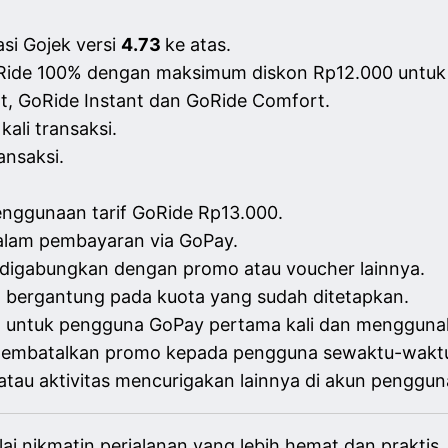
si Gojek versi
4.73
ke atas.
GoRide 100% dengan maksimum diskon Rp12.000 untu
, GoRide Instant dan GoRide Comfort.
ali transaksi.
ansaksi.
nggunaan tarif GoRide Rp13.000.
alam pembayaran via GoPay.
a digabungkan dengan promo atau voucher lainnya.
n bergantung pada kuota yang sudah ditetapkan.
x untuk pengguna GoPay pertama kali dan mengguna
embatalkan promo kepada pengguna sewaktu-waktu 
tau aktivitas mencurigakan lainnya di akun penggun
i nikmatin perjalanan yang lebih hemat dan praktis.