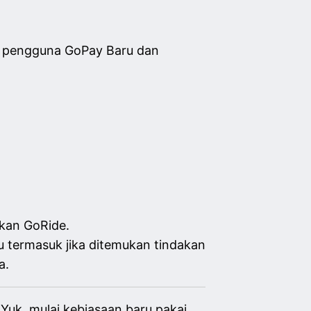
k pengguna GoPay Baru dan
kan GoRide.
termasuk jika ditemukan tindakan
a.
 Yuk, mulai kebiasaan baru pakai