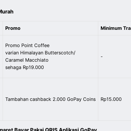
 Murah
Promo
Minimum Tra
Promo Point Coffee
varian Himalayan
Butterscotch/
-
Caramel Macchiato
sehaga Rp19.000
Tambahan cashback 2.000 GoPay Coins
Rp15.000
6
aret Bayar Pakai QRIS Aplikasi GoPay