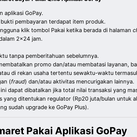
 aplikasi GoPay.
 bukti pembayaran terdapat item produk.
ngguna klik tombol Pakai ketika berada di halaman
c
 dalam 2x24 jam.
tu tanpa pemberitahuan sebelumnya.
embatalkan promo dan/atau membatasi layanan, ba
au di rekan usaha tertentu sewaktu-waktu termasuk
gan (
fraud
) dan/atau aktivitas mencurigakan lainnya.
i dapat dibatalkan jika total nilai transaksi yang 
as yang ditentukan regulator (Rp20 juta/bulan untu
ang sudah upgrade ke GoPay Plus).
maret Pakai Aplikasi GoPay