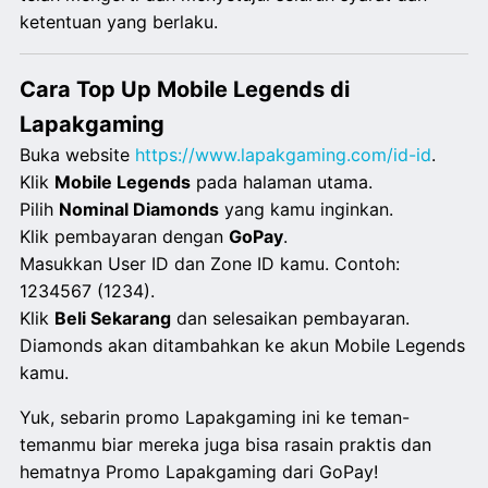
ketentuan yang berlaku.
Cara Top Up Mobile Legends di
Lapakgaming
Buka website
https://www.lapakgaming.com/id-id
.
Klik
Mobile Legends
pada halaman utama.
Pilih
Nominal Diamonds
yang kamu inginkan.
Klik pembayaran dengan
GoPay
.
Masukkan User ID dan Zone ID kamu.
Contoh:
1234567 (1234).
Klik
Beli Sekarang
dan selesaikan pembayaran.
Diamonds akan ditambahkan ke akun Mobile Legends
kamu.
Yuk, sebarin promo Lapakgaming ini ke teman-
temanmu biar mereka juga bisa rasain praktis dan
hematnya Promo Lapakgaming dari GoPay!