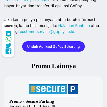
bayar-bayar dan transfer di aplikasi GoPay.
Jika kamu punya pertanyaan atau butuh informasi
lainnya, kamu bisa menuju ke
Halaman Bantuan
atau
Share
hubungi
customerservice@gopay.co.id
.
Unduh Aplikasi GoPay Sekarang
Promo Lainnya
Promo - Secure Parking
Transportasi / 1 Jul - 31 Des 2026