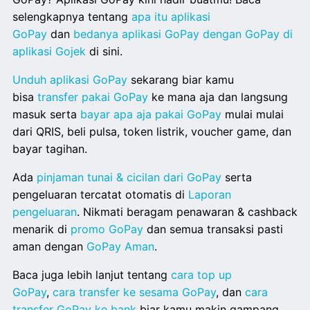
selengkapnya tentang
apa itu aplikasi
GoPay
dan
bedanya aplikasi GoPay dengan GoPay di
aplikasi Gojek
di sini.
Unduh aplikasi GoPay
sekarang biar kamu
bisa
transfer pakai GoPay
ke mana aja dan langsung
masuk serta
bayar apa aja pakai GoPay
mulai mulai
dari QRIS, beli pulsa, token listrik, voucher game, dan
bayar tagihan.
Ada
pinjaman tunai & cicilan dari GoPay
serta
pengeluaran tercatat otomatis di
Laporan
pengeluaran
. Nikmati beragam penawaran & cashback
menarik di
promo GoPay
dan semua transaksi pasti
aman dengan
GoPay Aman
.
Baca juga lebih lanjut tentang
cara top up
GoPay
,
cara transfer ke sesama GoPay
, dan
cara
transfer GoPay ke bank
biar kamu makin gampang