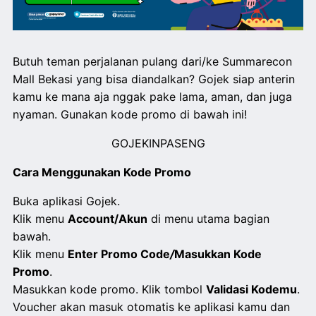
Butuh teman perjalanan pulang dari/ke Summarecon
Mall Bekasi yang bisa diandalkan?
Gojek siap anterin
kamu ke mana aja nggak pake lama, aman, dan juga
nyaman. Gunakan kode promo di bawah ini!
GOJEKINPASENG
Cara Menggunakan Kode Promo
Buka aplikasi Gojek.
Klik menu
Account/Akun
di menu utama bagian
bawah.
Klik menu
Enter Promo Code
/
Masukkan Kode
Promo
.
Masukkan kode promo. Klik tombol
Validasi Kodemu
.
Voucher akan masuk otomatis ke aplikasi kamu dan