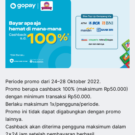
Periode promo dari 24–28 Oktober 2022.
Promo berupa cashback
100% (maksimum Rp50.000)
dengan minimum transaksi Rp50.000.
Berlaku maksimum
1x/pengguna/periode
.
Promo ini tidak dapat digabungkan dengan promo
lainnya.
Cashback akan diterima pengguna maksimum dalam
2x24 jam setelah pembayaran berhasil.