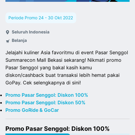
Periode Promo 24 - 30 Okt 2022
Seluruh Indonesia
Belanja
Jelajahi kuliner Asia favoritmu di
event Pasar Senggol
Summarecon Mall Bekasi sekarang! Nikmati promo
Pasar Senggol yang bakal kasih kamu
diskon/cashback buat transaksi lebih hemat pakai
GoPay. Cek selengkapnya di sini!
Promo Pasar Senggol: Diskon 100%
Promo Pasar Senggol: Diskon 50%
Promo GoRide & GoCar
Promo Pasar Senggol: Diskon 100%