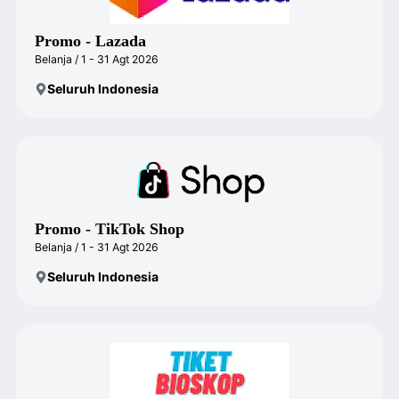
Promo - Lazada
Belanja / 1 - 31 Agt 2026
Seluruh Indonesia
Promo - TikTok Shop
Belanja / 1 - 31 Agt 2026
Seluruh Indonesia