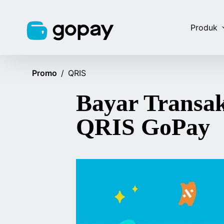
Produk
Promo
/
QRIS
Bayar Transa
QRIS GoPay