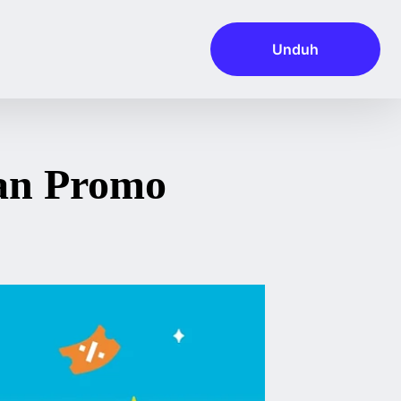
Unduh
an Promo