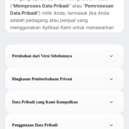
(“
Memproses Data Pribad
i” atau “
Pemrosesan
Data Pribadi
”) milik Anda, termasuk jika Anda
adalah pedagang atau penjual yang
menggunakan Aplikasi Kami untuk menawarkan
barang dan/atau jasa kepada Pengguna lainnya
(“
Pedagang
”).
Pemberitahuan Privasi ini berlaku untuk semua
Perubahan dari Versi Sebelumnya
pengguna termasuk Pedagang (“
Pengguna
” atau
“
Anda
”) aplikasi seluler Kami (GoPay), situs web
(termasuk
www.gopay.co.id
dan situs
Ringkasan Pemberitahuan Privasi
turunannya), fitur, layanan, dan produk (bersama-
sama disebut "
Aplikasi
"), dan layanan, atau
produk yang disediakan oleh Kami baik yang
Data Pribadi yang Kami Kumpulkan
digunakan di dalam maupun di luar Aplikasi Kami,
termasuk namun tidak terbatas pada layanan
uang elektronik dan dompet elektronik Kami
(“
Layanan
”), kecuali diatur pada pemberitahuan
Penggunaan Data Pribadi