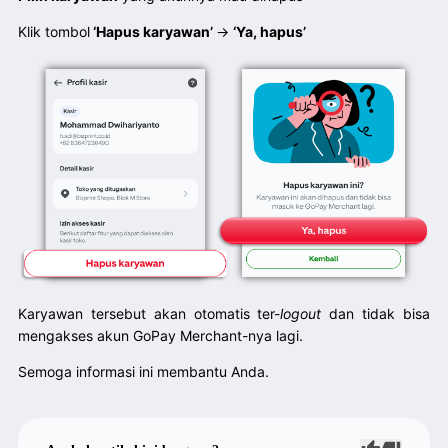
Klik tombol
‘Hapus karyawan’
→
‘Ya, hapus’
Karyawan tersebut akan otomatis ter-
logout
dan tidak bisa
mengakses akun GoPay Merchant-nya lagi.
Semoga informasi ini membantu Anda.