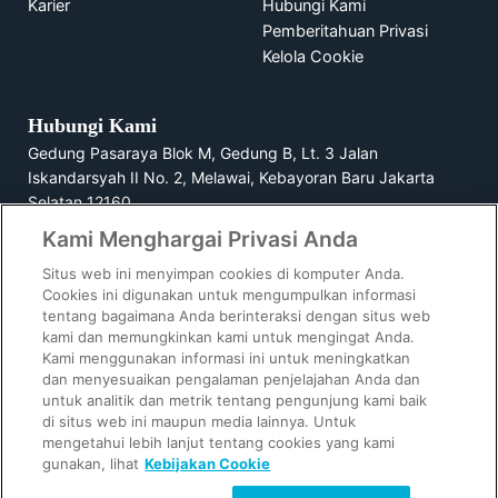
Karier
Hubungi Kami
Pemberitahuan Privasi
Kelola Cookie
Hubungi Kami
Gedung Pasaraya Blok M, Gedung B, Lt. 3 Jalan
Iskandarsyah II No. 2, Melawai, Kebayoran Baru Jakarta
Selatan 12160
Kami Menghargai Privasi Anda
1500729
Situs web ini menyimpan cookies di komputer Anda.
Cookies ini digunakan untuk mengumpulkan informasi
tentang bagaimana Anda berinteraksi dengan situs web
kami dan memungkinkan kami untuk mengingat Anda.
GoPay Indonesia berizin dan diawasi oleh Bank Indonesia.
Kami menggunakan informasi ini untuk meningkatkan
GoPay Pinjam oleh PT Mapan Global Reksa dan GoPay Later
dan menyesuaikan pengalaman penjelajahan Anda dan
oleh PT Multifinance Anak Bangsa berizin dan diawasi oleh
untuk analitik dan metrik tentang pengunjung kami baik
OJK.
di situs web ini maupun media lainnya. Untuk
mengetahui lebih lanjut tentang cookies yang kami
© 2023-2025 GoPay - PT Dompet Anak Bangsa. All Rights
gunakan, lihat
Kebijakan Cookie
Reserved.