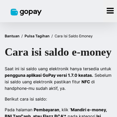
Bantuan
/
Pulsa Tagihan
/
Cara Isi Saldo Emoney
Cara isi saldo e-money
Saat ini isi saldo uang elektronik hanya tersedia untuk
pengguna aplikasi GoPay versi 1.7.0 keatas.
Sebelum
isi saldo uang elektronik pastikan fitur
NFC
di
handphone-mu sudah aktif, ya.
Berikut cara isi saldo:
Pada halaman
Pembayaran
, klik
‘Mandiri e-money,
BNI TapCash, atau Flazz BCA'*
pada kategori
Isi