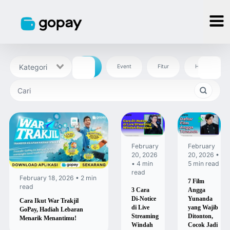
All
Event
Fitur
Hiburan
February
February
20, 2026
20, 2026 •
• 4 min
5 min read
read
February 18, 2026 • 2 min
7 Film
read
3 Cara
Angga
Di-Notice
Yunanda
Cara Ikut War Trakjil
di Live
yang Wajib
GoPay, Hadiah Lebaran
Streaming
Ditonton,
Menarik Menantimu!
Windah
Cocok Jadi