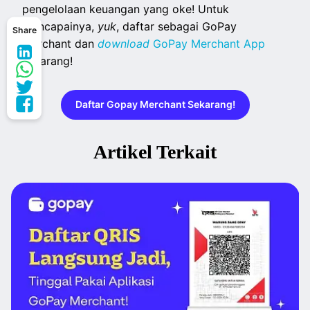
pengelolaan keuangan yang oke! Untuk
mencapainya,
yuk
, daftar sebagai GoPay
Share
Merchant dan
download
GoPay Merchant App
sekarang!
Daftar Gopay Merchant Sekarang!
Artikel Terkait