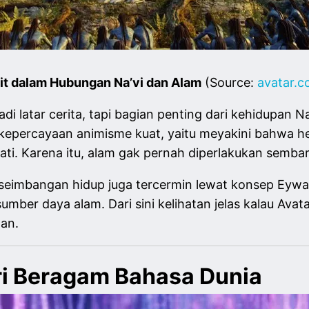
nuit dalam Hubungan Na’vi dan Alam
(Source:
avatar.c
di latar cerita, tapi bagian penting dari kehidupan Na’
ya kepercayaan animisme kuat, yaitu meyakini bahwa
ati. Karena itu, alam gak pernah diperlakukan semba
seimbangan hidup juga tercermin lewat konsep Eywa d
mber daya alam. Dari sini kelihatan jelas kalau Avata
gan.
ari Beragam Bahasa Dunia