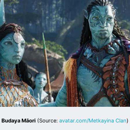
Budaya Māori
(Source:
avatar.com/Metkayina Clan
)