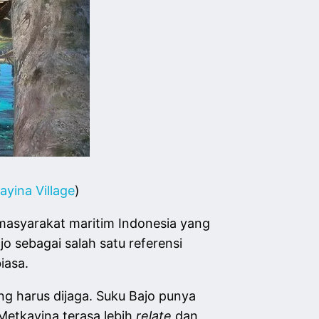
yina Village
)
masyarakat maritim Indonesia yang
 sebagai salah satu referensi
iasa.
g harus dijaga. Suku Bajo punya
 Metkayina terasa lebih
relate
dan