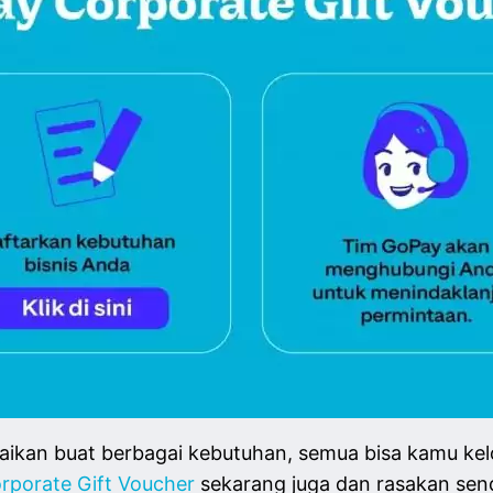
kan buat berbagai kebutuhan, semua bisa kamu kelola 
rporate Gift Voucher
sekarang juga dan rasakan send