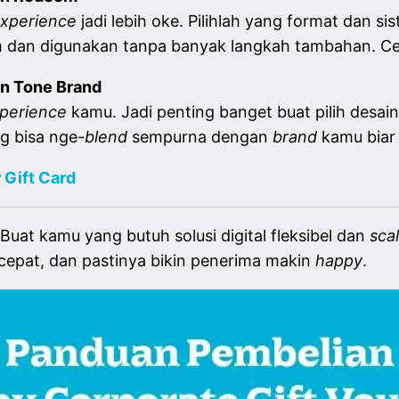
xperience
jadi lebih oke. Pilihlah yang format dan si
im dan digunakan tanpa banyak langkah tambahan. Cep
n Tone Brand
xperience
kamu. Jadi penting banget buat pilih desain
g bisa nge-
blend
sempurna dengan
brand
kamu biar
Gift Card
 Buat kamu yang butuh solusi digital fleksibel dan
sca
, cepat, dan pastinya bikin penerima makin
happy
.