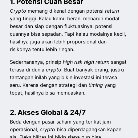
1. Potensi Cuan Besar
Crypto
memang dikenal dengan potensi
return
yang tinggi. Kalau kamu berani menaruh modal
besar dan siap dengan fluktuasinya, potensi
cuannya bisa sepadan. Tapi kalau modalnya kecil,
hasilnya juga akan lebih proporsional dan
risikonya tentu lebih ringan.
Sederhananya, prinsip
high risk high return
sangat
terasa di dunia
crypto
. Buat banyak orang, justru
tantangan inilah yang bikin investasi ini terasa
seru. Karena dengan strategi dan
timing
yang
tepat, hasilnya bisa memuaskan.
2. Akses Global & 24/7
Beda dengan pasar saham yang terikat jam
operasional,
crypto
bisa diperdagangkan kapan
aja. Fleksibilitas ini bikin siapa pun bisa