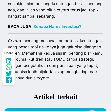
nunjukin kalau peluang keuntungan besar memang
ada, dan inilah yang bikin
crypto
terus jadi topik
hangat sampai sekarang.
BACA JUGA:
Kenapa Harus Investasi?
Crypto
memang menawarkan potensi keuntungan
yang besar, tapi risikonya juga gak bisa dianggap
remeh. Memahami kedua sisi ini penting biar kamu
Share
gak cuma ikut tren atau FOMO tanpa strategi.
Dengan pengetahuan dan persiapan yang tepat,
kamu bisa lebih bijak dan siap menghadapi naik-
turunnya dunia
crypto
!
Artikel Terkait