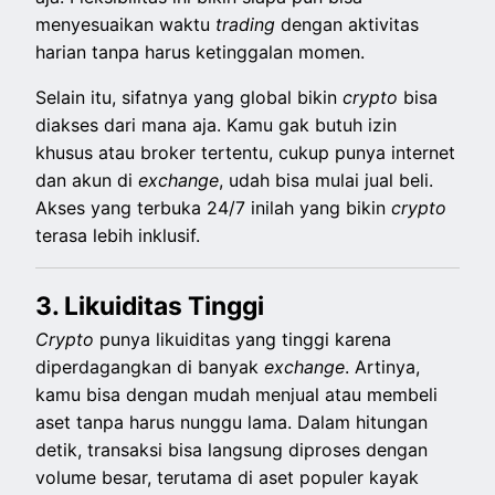
menyesuaikan waktu
trading
dengan aktivitas
harian tanpa harus ketinggalan momen.
Selain itu, sifatnya yang global bikin
crypto
bisa
diakses dari mana aja. Kamu gak butuh izin
khusus atau broker tertentu, cukup punya internet
dan akun di
exchange
, udah bisa mulai jual beli.
Akses yang terbuka 24/7 inilah yang bikin
crypto
terasa lebih inklusif.
3. Likuiditas Tinggi
Crypto
punya likuiditas yang tinggi karena
diperdagangkan di banyak
exchange
. Artinya,
kamu bisa dengan mudah menjual atau membeli
aset tanpa harus nunggu lama. Dalam hitungan
detik, transaksi bisa langsung diproses dengan
volume besar, terutama di aset populer kayak