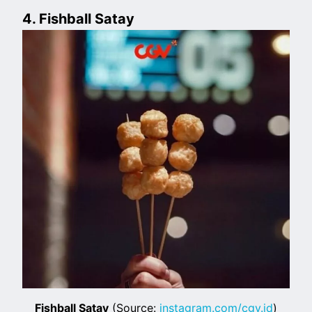
4. Fishball Satay
Fishball Satay
(Source:
instagram.com/cgv.id
)