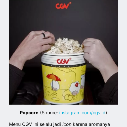
Popcorn
(Source:
instagram.com/cgv.id
)
Menu CGV ini selalu jadi
icon
karena aromanya