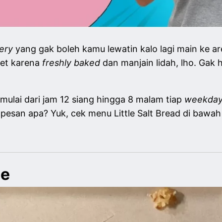
ery
yang gak boleh kamu lewatin kalo lagi main ke 
get karena
freshly baked
dan manjain lidah, lho. Gak h
mulai dari jam 12 siang hingga 8 malam tiap
weekda
esan apa? Yuk, cek menu Little Salt Bread di bawah 
se