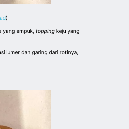
ead
)
ya yang empuk,
topping
keju yang
i lumer dan garing dari rotinya,