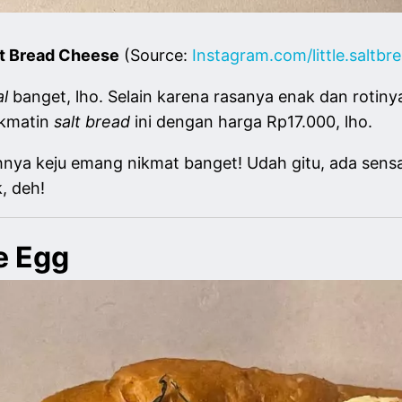
lt Bread Cheese
(Source:
Instagram.com/little.saltbr
al
banget, lho. Selain karena rasanya enak dan rotin
nikmatin
salt
bread
ini dengan harga Rp17.000, lho.
hnya keju emang nikmat banget! Udah gitu, ada sensas
, deh!
le Egg