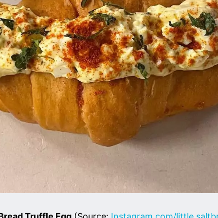
 Bread Truffle Egg
(Source:
Instagram.com/little.salt