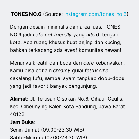
TONES NO.6
(Source:
instagram.com/tones_no.6
)
Dengan desain minimalis dan area luas, TONES
NO.6 jadi
cafe pet friendly
yang
hits
di tengah
kota. Ada ruang khusus buat anjing dan kucing,
bahkan terkadang ada
event
komunitas hewan!
Menunya kreatif dan beda dari
cafe
kebanyakan.
Kamu bisa cobain
creamy
gulai
fettuccine
,
cakalang fufu, sampai ayam tangkap dobu-dobu
yang jadi favorit banyak pengunjung.
Alamat:
Jl. Terusan Cisokan No.6, Cihaur Geulis,
Kec. Cibeunying Kaler, Kota Bandung, Jawa Barat
40122
Jam Buka:
Senin-Jumat (09.00-23.30 WIB)
Sabtu-Minggu (07.00-23.30 WIB)