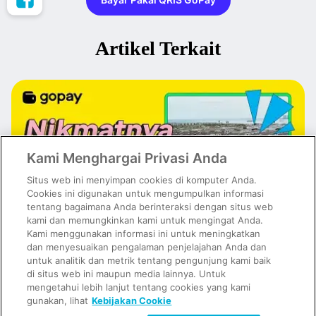
Artikel Terkait
Kami Menghargai Privasi Anda
Situs web ini menyimpan cookies di komputer Anda.
Cookies ini digunakan untuk mengumpulkan informasi
tentang bagaimana Anda berinteraksi dengan situs web
kami dan memungkinkan kami untuk mengingat Anda.
Kami menggunakan informasi ini untuk meningkatkan
dan menyesuaikan pengalaman penjelajahan Anda dan
untuk analitik dan metrik tentang pengunjung kami baik
Kuliner PIK Paling Hits dan Viral di Media Sosial, Wajib Masuk
Wishlist!
di situs web ini maupun media lainnya. Untuk
mengetahui lebih lanjut tentang cookies yang kami
gunakan, lihat
Kebijakan Cookie