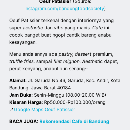
Oeuf Patissier
(Source:
instagram.com/bandungfoodsociety
)
Oeuf Patissier terkenal dengan interiornya yang
super
aesthetic
dan
vibe
yang manis.
Cafe
ini
cocok banget buat ngopi cantik bareng anabul
kesayangan.
Menu andalannya ada
pastry, dessert
premium,
truffle fries,
sampai
filet mignon
.
Aesthetic
dapet,
perut kenyang, anabul pun senang~
Alamat:
Jl. Garuda No.46, Garuda, Kec. Andir, Kota
Bandung, Jawa Barat 40184
Jam Buka:
Senin-Minggu (08.00-20.00 WIB)
Kisaran Harga:
Rp50.000-Rp100.000/orang
📍
Google Maps Oeuf Patissier
BACA JUGA:
Rekomendasi Cafe di Bandung