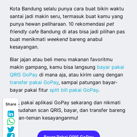
Kota Bandung selalu punya cara buat bikin waktu
santai jadi makin seru, termasuk buat kamu yang
punya hewan peliharaan. 10 rekomendasi
pet
friendly cafe
Bandung di atas bisa jadi pilihan pas
buat menikmati
weekend
bareng anabul
kesayangan.
Biar jajan atau beli menu makanan favoritmu
makin gampang, kamu bisa langsung
bayar pakai
QRIS GoPay
di mana aja, atau kirim uang dengan
transfer pakai GoPay
, sampai patungan bayar-
bayar pakai fitur
split bill pakai GoPay
.
Yuk, pakai aplikasi GoPay sekarang dan nikmati
Share
kemudahan scan QRIS, bayar, dan transfer bareng
teman-teman kesayanganmu!
Bayar Pakai QRIS GoPay