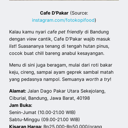
Cafe D'Pakar
(Source:
instagram.com/fotokopifood
)
Kalau kamu nyari
cafe pet friendly
di Bandung
dengan
view
cantik, Cafe D’Pakar wajib masuk
list
! Suasananya tenang di tengah hutan pinus,
cocok buat chill bareng anabul kesayangan.
Menu di sini juga beragam, mulai dari roti bakar
keju, cireng, sampai ayam geprek sambal matah
yang pedasnya nampol. Semuanya
worth a try
!
Alamat:
Jalan Dago Pakar Utara Sekejolang,
Ciburial, Bandung, Jawa Barat, 40198
Jam Buka:
Senin-Jumat (10.00-21.00 WIB)
Sabtu-Minggu (09.00-21.00 WIB)
Kisaran Harga:
Rp25.000-Rp50.000/orang