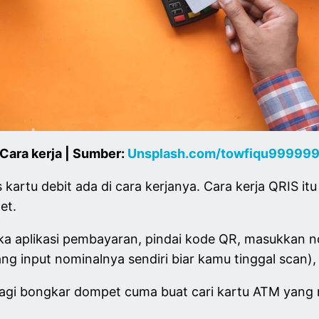
Cara kerja | Sumber:
Unsplash.com/towfiqu99999
kartu debit ada di cara kerjanya. Cara kerja QRIS i
net.
uka aplikasi pembayaran, pindai kode QR, masukkan 
g input nominalnya sendiri biar kamu tinggal scan)
agi bongkar dompet cuma buat cari kartu ATM yang ny