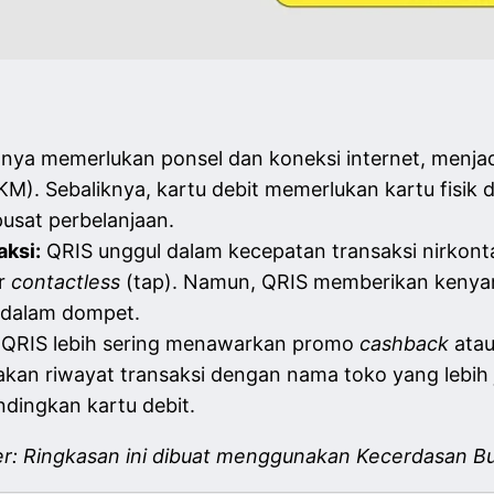
nya memerlukan ponsel dan koneksi internet, menj
KM). Sebaliknya, kartu debit memerlukan kartu fisi
pusat perbelanjaan.
ksi:
QRIS unggul dalam kecepatan transaksi nirkont
ur
contactless
(tap). Namun, QRIS memberikan kenya
i dalam dompet.
QRIS lebih sering menawarkan promo
cashback
atau
iakan riwayat transaksi dengan nama toko yang lebih 
dingkan kartu debit.
er: Ringkasan ini dibuat menggunakan Kecerdasan Bu