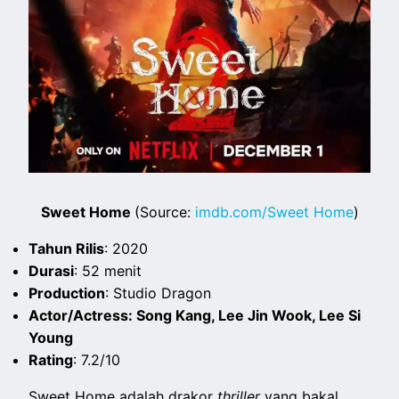
Sweet Home
(Source:
imdb.com/Sweet Home
)
Tahun Rilis
: 2020
Durasi
: 52 menit
Production
: Studio Dragon
Actor/Actress: Song Kang, Lee Jin Wook, Lee Si
Young
Rating
: 7.2/10
Sweet Home adalah drakor
thriller
yang bakal