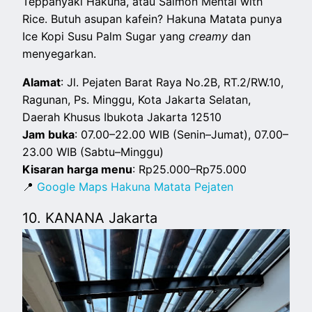
Teppanyaki Hakuna, atau Salmon Mentai with
Rice. Butuh asupan kafein? Hakuna Matata punya
Ice Kopi Susu Palm Sugar yang
creamy
dan
menyegarkan.
Alamat
: Jl. Pejaten Barat Raya No.2B, RT.2/RW.10,
Ragunan, Ps. Minggu, Kota Jakarta Selatan,
Daerah Khusus Ibukota Jakarta 12510
Jam buka
: 07.00–22.00 WIB (Senin–Jumat), 07.00–
23.00 WIB (Sabtu–Minggu)
Kisaran harga menu
: Rp25.000–Rp75.000
📍
Google Maps Hakuna Matata Pejaten
10. KANANA Jakarta