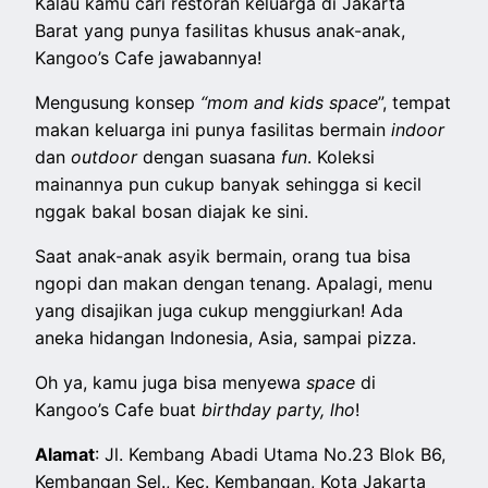
Kalau kamu cari restoran keluarga di Jakarta
Barat yang punya fasilitas khusus anak-anak,
Kangoo’s Cafe jawabannya!
Mengusung konsep
“mom and kids space
”, tempat
makan keluarga ini punya fasilitas bermain
indoor
dan
outdoor
dengan suasana
fun
. Koleksi
mainannya pun cukup banyak sehingga si kecil
nggak bakal bosan diajak ke sini.
Saat anak-anak asyik bermain, orang tua bisa
ngopi dan makan dengan tenang. Apalagi, menu
yang disajikan juga cukup menggiurkan! Ada
aneka hidangan Indonesia, Asia, sampai pizza.
Oh ya, kamu juga bisa menyewa
space
di
Kangoo’s Cafe buat
birthday party, lho
!
Alamat
: Jl. Kembang Abadi Utama No.23 Blok B6,
Kembangan Sel., Kec. Kembangan, Kota Jakarta