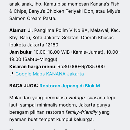
anak-anak, lho. Kamu bisa memesan Kanana’s Fish
& Chips, Banyu’s Chicken Teriyaki Don, atau Miyu’s
Salmon Cream Pasta.
Alamat
: Jl. Panglima Polim V No.8A, Melawai, Kec.
Kby. Baru, Kota Jakarta Selatan, Daerah Khusus
Ibukota Jakarta 12160
Jam buka
: 10.00–18.00 WIB (Kamis–Jumat), 10.00–
19.00 (Sabtu–Minggu)
Kisaran harga menu
:
Rp30.000–Rp135.000
📍
Google Maps KANANA Jakarta
BACA JUGA:
Restoran Jepang di Blok M
Mulai dari yang bernuansa
vintage,
suasana tepi
laut, sampai minimalis modern, Jakarta punya
beragam pilihan restoran
family-friendly
yang
nyaman buat tempat kumpul keluarga.