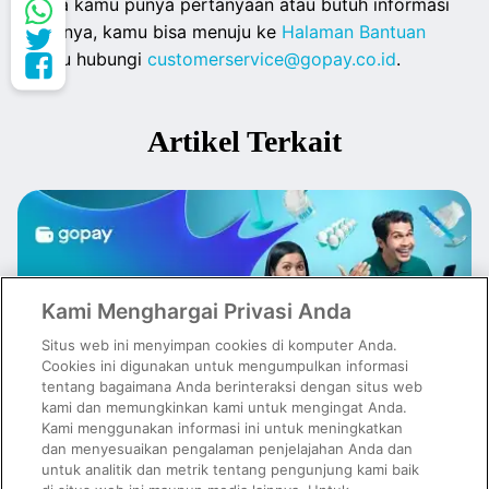
Jika kamu punya pertanyaan atau butuh informasi
lainnya, kamu bisa menuju ke
Halaman Bantuan
atau hubungi
customerservice@gopay.co.id
.
Artikel Terkait
Kami Menghargai Privasi Anda
Situs web ini menyimpan cookies di komputer Anda.
Cookies ini digunakan untuk mengumpulkan informasi
tentang bagaimana Anda berinteraksi dengan situs web
kami dan memungkinkan kami untuk mengingat Anda.
Kami menggunakan informasi ini untuk meningkatkan
dan menyesuaikan pengalaman penjelajahan Anda dan
untuk analitik dan metrik tentang pengunjung kami baik
Spesial Buatmu! Sekarang Bisa Lebih Tenang Pakai Pinjaman Tunai
GoPay Pinjam