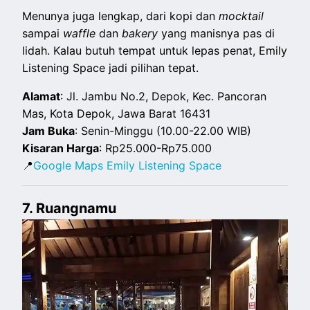
Menunya juga lengkap, dari kopi dan
mocktail
sampai
waffle
dan
bakery
yang manisnya pas di
lidah. Kalau butuh tempat untuk lepas penat, Emily
Listening Space jadi pilihan tepat.
Alamat
: Jl. Jambu No.2, Depok, Kec. Pancoran
Mas, Kota Depok, Jawa Barat 16431
Jam Buka
: Senin-Minggu (10.00-22.00 WIB)
Kisaran Harga
: Rp25.000-Rp75.000
📍
Google Maps Emily Listening Space
7. Ruangnamu