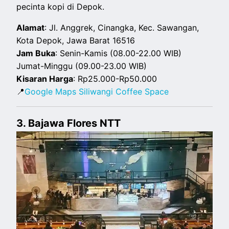
pecinta kopi di Depok.
Alamat
: Jl. Anggrek, Cinangka, Kec. Sawangan,
Kota Depok, Jawa Barat 16516
Jam Buka
: Senin-Kamis (08.00-22.00 WIB)
Jumat-Minggu (09.00-23.00 WIB)
Kisaran Harga
: Rp25.000-Rp50.000
📍
Google Maps Siliwangi Coffee Space
3. Bajawa Flores NTT