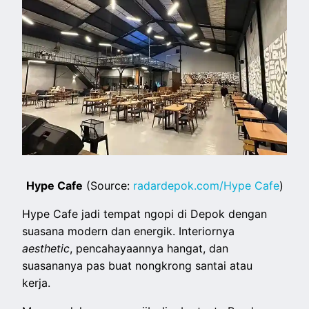
Hype Cafe
(Source:
radardepok.com/Hype Cafe
)
Hype Cafe jadi tempat ngopi di Depok dengan
suasana modern dan energik. Interiornya
aesthetic
, pencahayaannya hangat, dan
suasananya pas buat nongkrong santai atau
kerja.