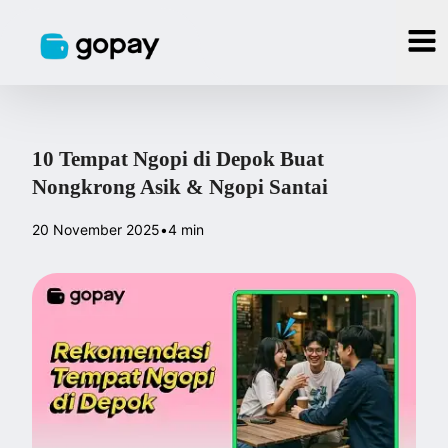
10 Tempat Ngopi di Depok Buat
Nongkrong Asik & Ngopi Santai
20 November 2025
•
4 min