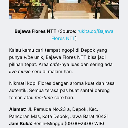
Bajawa Flores NTT
(Source:
rukita.co/Bajawa
Flores NTT
)
Kalau kamu cari tempat ngopi di Depok yang
punya
vibe
unik, Bajawa Flores NTT bisa jadi
pilihan tepat. Area
cafe
-nya luas dan sering ada
live music
seru di malam hari.
Nikmati kopi Flores dengan aroma kuat dan rasa
autentik. Semua terasa pas buat santai bareng
teman atau
me-time
sore hari.
Alamat
: Jl. Pemuda No.23 a, Depok, Kec.
Pancoran Mas, Kota Depok, Jawa Barat 16431
Jam Buka
: Senin-Minggu (09.00-24.00 WIB)