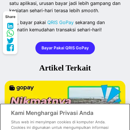
satu aplikasi, urusan bayar jadi lebih gampang dan
kegiatan sehari-hari terasa lebih
smooth
.
Share
Yuk, bayar pakai
QRIS GoPay
sekarang dan
nikmatin kemudahan transaksi sehari-hari!
Bayar Pakai QRIS GoPay
Artikel Terkait
Kami Menghargai Privasi Anda
Situs web ini menyimpan cookies di komputer Anda.
Cookies ini digunakan untuk mengumpulkan informasi