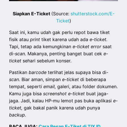
Siapkan E-Ticket
(Source:
shutterstock.com/E-
Ticket
)
Saat ini, kamu udah gak perlu repot bawa tiket
fisik atau
print
tiket karena udah ada
e-ticket.
Tapi, tetap ada kemungkinan
e-ticket error
saat
di-
scan.
Makanya, penting banget buat cek
e-
ticket
sehari sebelum konser.
Pastikan
barcode
terlihat jelas supaya bisa di-
scan.
Biar aman, simpan
e-ticket
di beberapa
tempat, seperti
email,
galeri, atau folder dokumen.
Kamu juga bisa
screenshot e-ticket
buat jaga-
jaga. Jadi, kalau HP-mu lemot pas buka aplikasi
e-
ticket,
gak bakal panik karena udah punya
backup.
BACA JUGA:
Cara Pesan E-Tiket di TIX ID