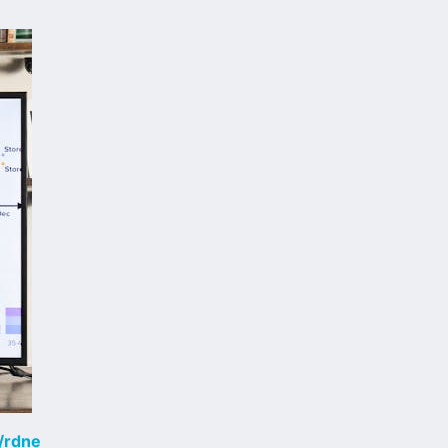
/rdne