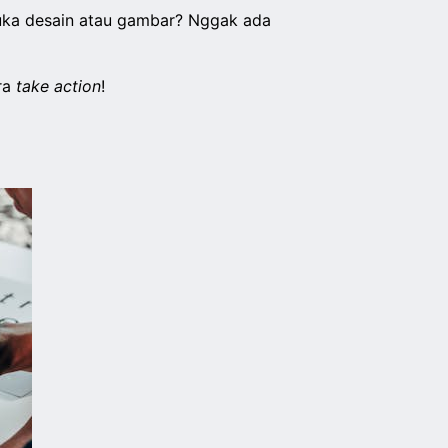
suka desain atau gambar? Nggak ada
era
take action
!