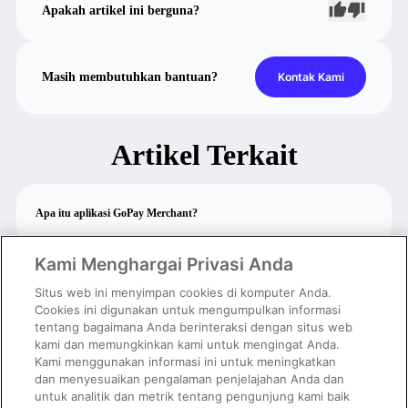
Apakah artikel ini berguna?
Masih membutuhkan bantuan?
Kontak Kami
Artikel Terkait
Apa itu aplikasi GoPay Merchant?
Kami Menghargai Privasi Anda
Syarat & cara mendaftar sebagai GoPay Merchant
Situs web ini menyimpan cookies di komputer Anda.
Cookies ini digunakan untuk mengumpulkan informasi
tentang bagaimana Anda berinteraksi dengan situs web
Pendaftaran saya masih belum selesai diproses
kami dan memungkinkan kami untuk mengingat Anda.
Kami menggunakan informasi ini untuk meningkatkan
dan menyesuaikan pengalaman penjelajahan Anda dan
Ketentuan & cara verifikasi data pemilik usaha
untuk analitik dan metrik tentang pengunjung kami baik