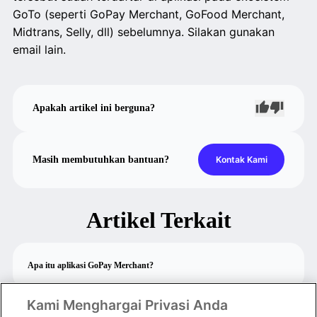
GoTo (seperti GoPay Merchant, GoFood Merchant,
Midtrans, Selly, dll) sebelumnya. Silakan gunakan
email lain.
Apakah artikel ini berguna?
Masih membutuhkan bantuan?
Kontak Kami
Artikel Terkait
Apa itu aplikasi GoPay Merchant?
Kami Menghargai Privasi Anda
Syarat & cara mendaftar sebagai GoPay Merchant