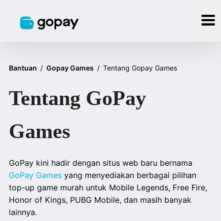
Bantuan
/
Gopay Games
/
Tentang Gopay Games
Tentang GoPay
Games
GoPay kini hadir dengan situs web baru bernama
GoPay Games
yang menyediakan berbagai pilihan
top-up game murah untuk Mobile Legends, Free Fire,
Honor of Kings, PUBG Mobile, dan masih banyak
lainnya.