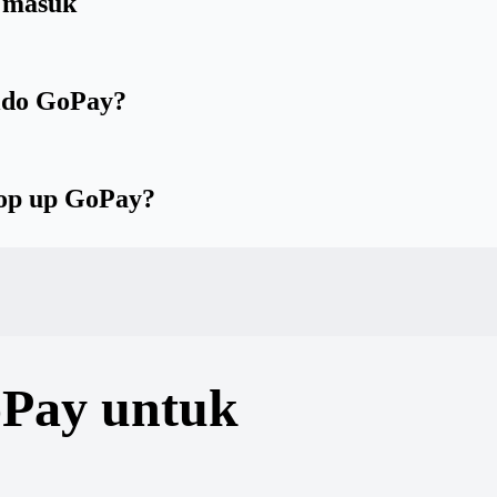
 masuk
aldo GoPay?
top up GoPay?
oPay untuk