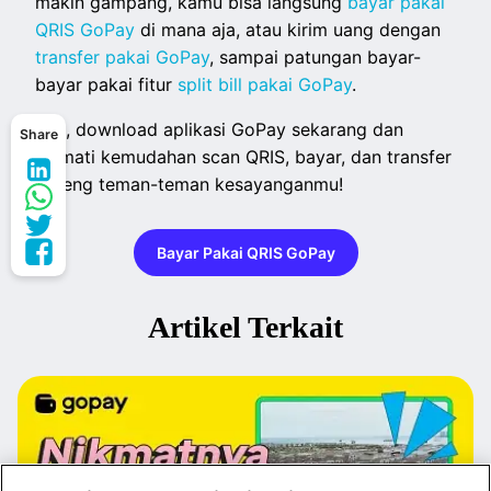
makin gampang, kamu bisa langsung
bayar pakai
QRIS GoPay
di mana aja, atau kirim uang dengan
transfer pakai GoPay
, sampai patungan bayar-
bayar pakai fitur
split bill pakai GoPay
.
Yuk, download aplikasi GoPay sekarang dan
Share
nikmati kemudahan scan QRIS, bayar, dan transfer
bareng teman-teman kesayanganmu!
Bayar Pakai QRIS GoPay
Artikel Terkait