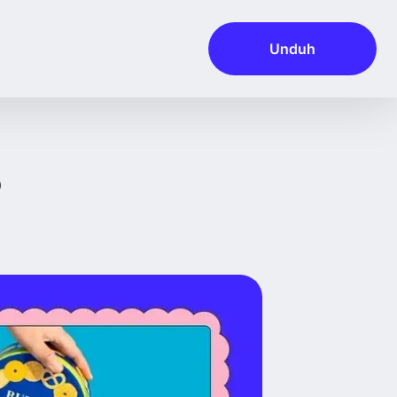
Unduh
5