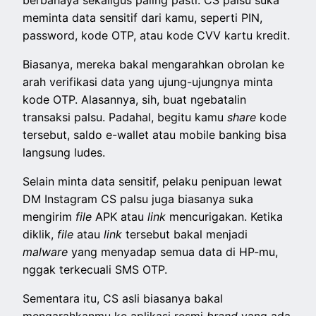
berbahaya sekaligus paling pasti. CS palsu suka
meminta data sensitif dari kamu, seperti PIN,
password, kode OTP, atau kode CVV kartu kredit.
Biasanya, mereka bakal mengarahkan obrolan ke
arah verifikasi data yang ujung-ujungnya minta
kode OTP. Alasannya, sih, buat ngebatalin
transaksi palsu. Padahal, begitu kamu
share
kode
tersebut, saldo e-wallet atau mobile banking bisa
langsung ludes.
Selain minta data sensitif, pelaku penipuan lewat
DM Instagram CS palsu juga biasanya suka
mengirim
file
APK
atau
link
mencurigakan. Ketika
diklik,
file
atau
link
tersebut bakal menjadi
malware
yang menyadap semua data di HP-mu,
nggak terkecuali SMS OTP.
Sementara itu, CS asli biasanya bakal