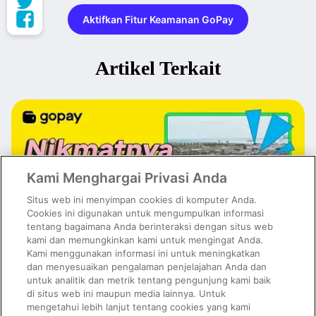
Aktifkan Fitur Keamanan GoPay
Artikel Terkait
Kami Menghargai Privasi Anda
Situs web ini menyimpan cookies di komputer Anda.
Cookies ini digunakan untuk mengumpulkan informasi
tentang bagaimana Anda berinteraksi dengan situs web
kami dan memungkinkan kami untuk mengingat Anda.
Kami menggunakan informasi ini untuk meningkatkan
dan menyesuaikan pengalaman penjelajahan Anda dan
untuk analitik dan metrik tentang pengunjung kami baik
Kuliner PIK Paling Hits dan Viral di Media Sosial, Wajib Masuk
Wishlist!
di situs web ini maupun media lainnya. Untuk
mengetahui lebih lanjut tentang cookies yang kami