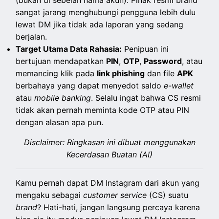
(bukan di sebelah nama akun). Pihak resmi brand
sangat jarang menghubungi pengguna lebih dulu
lewat DM jika tidak ada laporan yang sedang
berjalan.
Target Utama Data Rahasia:
Penipuan ini
bertujuan mendapatkan
PIN
,
OTP
,
Password
, atau
memancing klik pada
link phishing
dan file
APK
berbahaya yang dapat menyedot saldo
e-wallet
atau
mobile banking
. Selalu ingat bahwa CS resmi
tidak akan pernah meminta kode OTP atau PIN
dengan alasan apa pun.
Disclaimer: Ringkasan ini dibuat menggunakan
Kecerdasan Buatan (AI)
Kamu pernah dapat DM Instagram dari akun yang
mengaku sebagai
customer service
(CS) suatu
brand
? Hati-hati, jangan langsung percaya karena