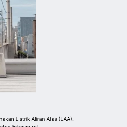
)
kan Listrik Aliran Atas (LAA).
atas lintasan rel.