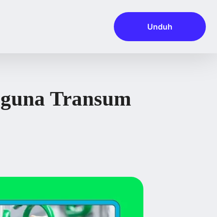
Unduh
gguna Transum