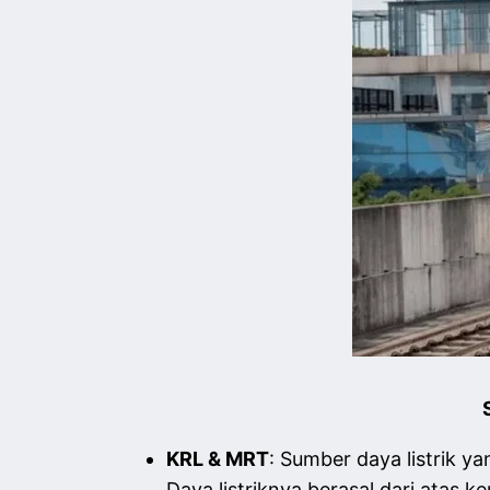
KRL & MRT
: Sumber daya listrik y
Daya listriknya berasal dari atas ke