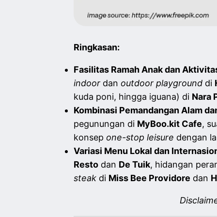
Ringkasan:
Fasilitas Ramah Anak dan Aktivitas
indoor
dan
outdoor playground
di
kuda poni, hingga iguana) di
Nara 
Kombinasi Pemandangan Alam dan
pegunungan di
MyBoo.kit Cafe
, s
konsep
one-stop leisure
dengan lap
Variasi Menu Lokal dan Internasion
Resto
dan
De Tuik
, hidangan per
steak
di
Miss Bee Providore
dan
H
Disclaim