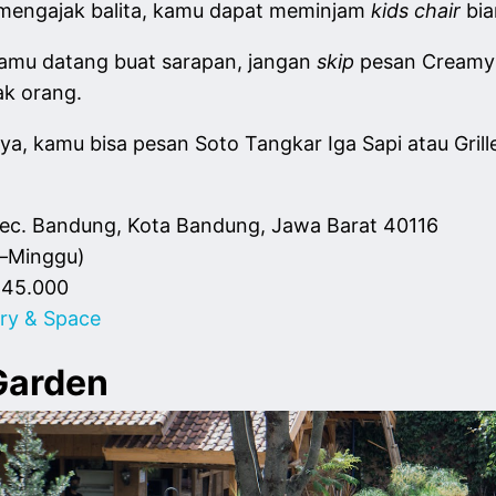
g mengajak balita, kamu dapat meminjam
kids chair
bia
amu datang buat sarapan, jangan
skip
pesan Creamy
ak orang.
a, kamu bisa pesan Soto Tangkar Iga Sapi atau Gri
, Kec. Bandung, Kota Bandung, Jawa Barat 40116
n–Minggu)
p45.000
ry & Space
Garden