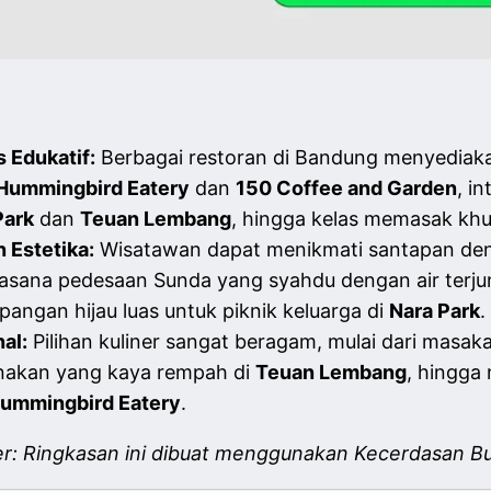
 Edukatif:
Berbagai restoran di Bandung menyediakan 
Hummingbird Eatery
dan
150 Coffee and Garden
, i
Park
dan
Teuan Lembang
, hingga kelas memasak khu
 Estetika:
Wisatawan dapat menikmati santapan d
uasana pedesaan Sunda yang syahdu dengan air terju
angan hijau luas untuk piknik keluarga di
Nara Park
.
al:
Pilihan kuliner sangat beragam, mulai dari masak
anakan yang kaya rempah di
Teuan Lembang
, hingga
ummingbird Eatery
.
er: Ringkasan ini dibuat menggunakan Kecerdasan Bu