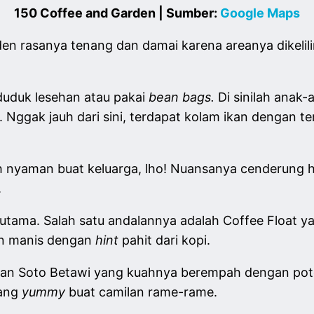
150 Coffee and Garden | Sumber:
Google Maps
den rasanya tenang dan damai karena areanya dikeli
 duduk lesehan atau pakai
bean bags.
Di sinilah anak-
ggak jauh dari sini, terdapat kolam ikan dengan tera
h nyaman buat keluarga, lho! Nuansanya cenderung
.
tang utama. Salah satu andalannya adalah Coffee Flo
n manis dengan
hint
pahit dari kopi.
esan Soto Betawi yang kuahnya berempah dengan po
yang
yummy
buat camilan rame-rame.