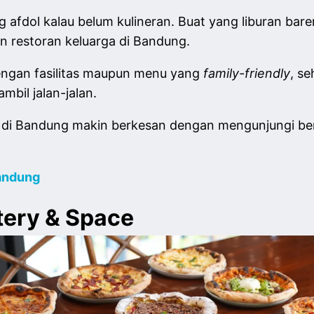
 afdol kalau belum kulineran. Buat yang liburan bar
an restoran keluarga di Bandung.
dengan fasilitas maupun menu yang
family-friendly
, s
mbil jalan-jalan.
 di Bandung makin berkesan dengan mengunjungi ber
andung
tery & Space