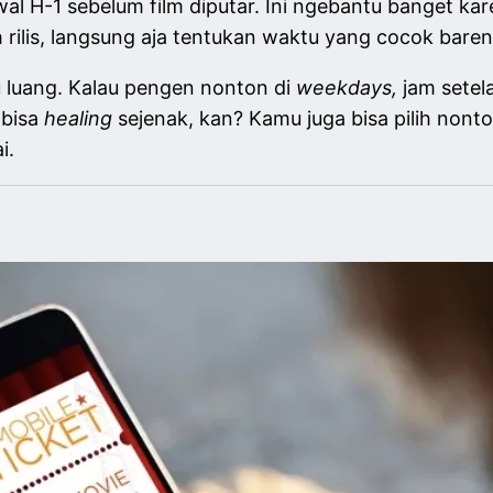
wal H-1 sebelum film diputar. Ini ngebantu banget ka
ah rilis, langsung aja tentukan waktu yang cocok ba
tu luang. Kalau pengen nonton di
weekdays,
jam setel
 bisa
healing
sejenak, kan? Kamu juga bisa pilih nont
ai.