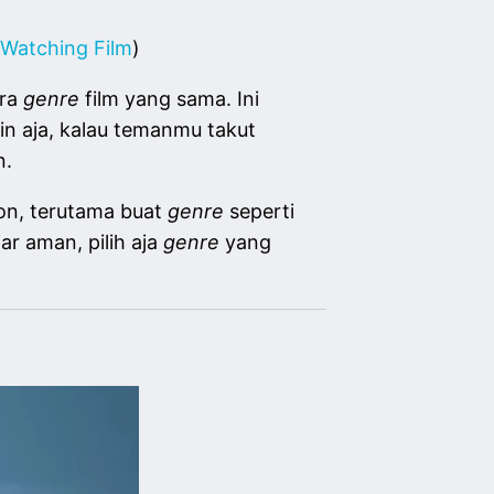
/Watching Film
)
era
genre
film yang sama. Ini
n aja, kalau temanmu takut
n.
ton, terutama buat
genre
seperti
r aman, pilih aja
genre
yang