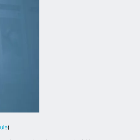
ule
)