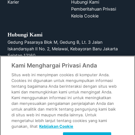
Karier
Hubungi Kami
Pemberitahuan Privasi
Kelola Cookie
Hubungi Kami
Gedung Pasaraya Blok M, Gedung B, Lt. 3 Jalan
Iskandarsyah II No. 2, Melawai, Kebayoran Baru Jakarta
Selatan 12160
Kami Menghargai Privasi Anda
1500729
Situs web ini menyimpan cookies di komputer Anda.
Cookies ini digunakan untuk mengumpulkan informasi
tentang bagaimana Anda berinteraksi dengan situs web
kami dan memungkinkan kami untuk mengingat Anda.
GoPay Indonesia berizin dan diawasi oleh Bank Indonesia.
Kami menggunakan informasi ini untuk meningkatkan
GoPay Pinjam oleh PT Mapan Global Reksa dan GoPay Later
dan menyesuaikan pengalaman penjelajahan Anda dan
oleh PT Multifinance Anak Bangsa berizin dan diawasi oleh
untuk analitik dan metrik tentang pengunjung kami baik
OJK.
di situs web ini maupun media lainnya. Untuk
mengetahui lebih lanjut tentang cookies yang kami
© 2023-2025 GoPay - PT Dompet Anak Bangsa. All Rights
gunakan, lihat
Kebijakan Cookie
Reserved.