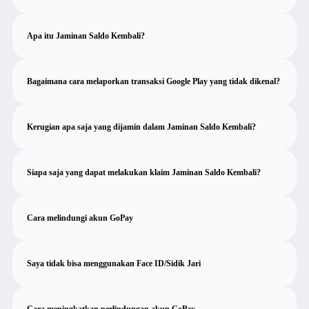
Apa itu Jaminan Saldo Kembali?
Bagaimana cara melaporkan transaksi Google Play yang tidak dikenal?
Kerugian apa saja yang dijamin dalam Jaminan Saldo Kembali?
Siapa saja yang dapat melakukan klaim Jaminan Saldo Kembali?
Cara melindungi akun GoPay
Saya tidak bisa menggunakan Face ID/Sidik Jari
Cara meningkatkan perlindungan akun GoPay