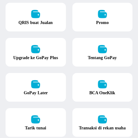
QRIS buat Jualan
Promo
Upgrade ke GoPay Plus
Tentang GoPay
GoPay Later
BCA OneKlik
Tarik tunai
Transaksi di rekan usaha