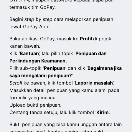
termasuk tim GoPay.
Begini
step by step
cara melaporkan penipuan
lewat GoPay App!
Buka aplikasi GoPay, masuk ke
Profil
di pojok
kanan bawah.
Klik ‘
Bantuan
’, lalu pilih topik ‘
Penipuan dan
Perlindungan Keamanan
’.
Pilih sub-topik ‘
Penipuan
’ dan klik ‘
Bagaimana jika
saya mengalami penipuan?
’
Scroll
ke bawah, klik tombol ‘
Laporin masalah
’.
Masukkan detail penipuan yang kamu alami pada
formulir yang muncul.
Upload bukti penipuan.
Centang tanda setuju, lalu klik tombol ‘
Kirim
’.
Bukti penipuan yang bisa kamu unggah antara lain
screenshot chat,
kontak penipu, atau bukti