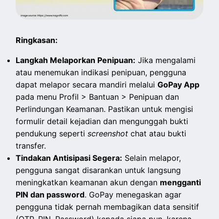
Ringkasan:
Langkah Melaporkan Penipuan:
Jika mengalami
atau menemukan indikasi penipuan, pengguna
dapat melapor secara mandiri melalui
GoPay App
pada menu Profil > Bantuan > Penipuan dan
Perlindungan Keamanan. Pastikan untuk mengisi
formulir detail kejadian dan mengunggah bukti
pendukung seperti
screenshot
chat atau bukti
transfer.
Tindakan Antisipasi Segera:
Selain melapor,
pengguna sangat disarankan untuk langsung
meningkatkan keamanan akun dengan
mengganti
PIN dan password
. GoPay menegaskan agar
pengguna tidak pernah membagikan data sensitif