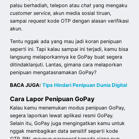
palsu berhadiah, telepon atau
chat
yang mengaku
customer service
, akun media sosial tiruan,
sampai
request
kode OTP dengan alasan verifikasi
akun.
Tentu nggak ada yang mau jadi koran penipuan
seperti ini. Tapi kalau sampai ini terjadi, kamu bisa
langsung melaporkannya ke GoPay buat segera
ditindaklanjuti. Lantas, gimana cara melaporkan
penipuan mengatasnamakan GoPay?
BACA JUGA:
Tips Hindari Penipuan Dunia Digital
Cara Lapor Penipuan GoPay
Kalau kamu menemukan modus penipuan GoPay,
segera laporkan lewat aplikasi resmi GoPay.
Selain itu, GoPay juga mengingatkan kamu untuk
nggak membagikan data sensitif seperti kode
OTP, PIN, maupun
password
kepada siapa pun,