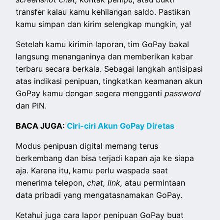
transfer kalau kamu kehilangan saldo. Pastikan
kamu simpan dan kirim selengkap mungkin, ya!
Setelah kamu kirimin laporan, tim GoPay bakal
langsung menanganinya dan memberikan kabar
terbaru secara berkala. Sebagai langkah antisipasi
atas indikasi penipuan, tingkatkan keamanan akun
GoPay kamu dengan segera mengganti
password
dan PIN.
BACA JUGA:
Ciri-ciri Akun GoPay Diretas
Modus penipuan digital memang terus
berkembang dan bisa terjadi kapan aja ke siapa
aja. Karena itu, kamu perlu waspada saat
menerima telepon,
chat, link,
atau permintaan
data pribadi yang mengatasnamakan GoPay.
Ketahui juga cara lapor penipuan GoPay buat