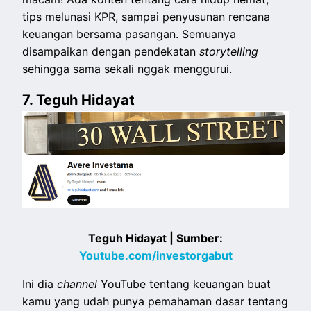
tips melunasi KPR, sampai penyusunan rencana
keuangan bersama pasangan. Semuanya
disampaikan dengan pendekatan
storytelling
sehingga sama sekali nggak menggurui.
7. Teguh Hidayat
Teguh Hidayat | Sumber:
Youtube.com/investorgabut
Ini dia
channel
YouTube tentang keuangan buat
kamu yang udah punya pemahaman dasar tentang