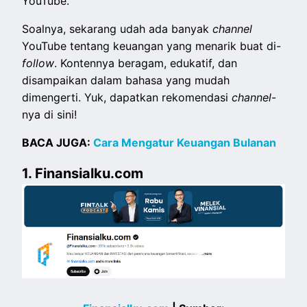
YouTube.
Soalnya, sekarang udah ada banyak
channel
YouTube tentang keuangan yang menarik buat di-
follow
. Kontennya beragam, edukatif, dan
disampaikan dalam bahasa yang mudah
dimengerti. Yuk, dapatkan rekomendasi
channel
-
nya di sini!
BACA JUGA:
Cara Mengatur Keuangan Bulanan
1. Finansialku.com