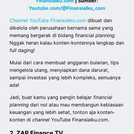
Finansialku.com
| Sumber:
Youtube.com/@Finansialku_com
Channel
YouTube Finansialku.com
dibuat dan
dikelola oleh perusahaan bernama sama yang
memang bergerak di bidang
financial planning
.
Nggak heran kalau konten-kontennya lengkap dan
full
daging!
Mulai dari cara membuat anggaran bulanan, tips
mengelola utang, menyiapkan dana darurat,
sampai investasi yang lebih kompleks, semuanya
ada!
Jadi, buat kamu yang pengin belajar
financial
planning
dari nol atau mau membangun kebiasaan
keuangan yang lebih sehat, tonton aja konten-
konten di
channel
YouTube Finansialku.com.
2. ZAP Finance TV