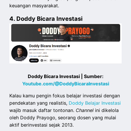
keuangan masyarakat.
4. Doddy Bicara Investasi
Doddy Bicara Investasi | Sumber:
Youtube.com/@DoddyBicaraInvestasi
Kalau kamu pengin fokus belajar investasi dengan
pendekatan yang realistis,
Doddy Belajar Investasi
wajib masuk daftar tontonan.
Channel
ini dikelola
oleh Doddy Prayogo, seorang dosen yang mulai
aktif berinvestasi sejak 2013.