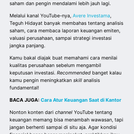
saham dan pengin mendalami lebih jauh lagi.
Melalui kanal YouTube-nya,
Avere Investama
,
Teguh Hidayat banyak membahas tentang analisis
saham, cara membaca laporan keuangan emiten,
valuasi perusahaan, sampai strategi investasi
jangka panjang.
Kamu bakal diajak buat memahami cara menilai
kualitas perusahaan sebelum mengambil
keputusan investasi.
Recommended
banget kalau
kamu pengin meningkatkan
skill
analisis
fundamental!
BACA JUGA:
Cara Atur Keuangan Saat di Kantor
Nonton konten dari
channel
YouTube tentang
keuangan memang bisa menambah wawasan, tapi
jangan berhenti sampai di situ aja. Agar kondisi