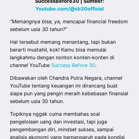
SuccessBefore30 | Sumber:
Youtube.com/@sb30official
“Memangnya bisa, ya, mencapai
financial freedom
sebelum usia 30 tahun?”
Hal tersebut memang menantang, tapi bukan
berarti mustahil, kok! Kamu bisa memulai
langkahmu dengan nonton konten-konten di
channel
YouTube
Success Before 30
.
Dibawakan oleh Chandra Putra Negara,
channel
YouTube tentang keuangan ini dirancang buat
siapa pun yang pengin meraih kebebasan finansial
sebelum usia 30 tahun.
Topiknya nggak cuma membahas soal
pengelolaan uang dan investasi, tapi juga
pengembangan diri,
mindset
sukses, sampai
analisis ekonomi yang berpengaruh pada kondisi