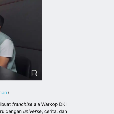
nari
)
dibuat
franchise
ala Warkop DKI
baru dengan
universe
, cerita, dan