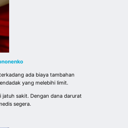
kononenko
 terkadang ada biaya tambahan
ndadak yang melebihi limit.
i jatuh sakit. Dengan dana darurat
medis segera.