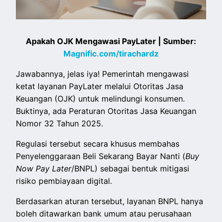
Apakah OJK Mengawasi PayLater | Sumber:
Magnific.com/tirachardz
Jawabannya, jelas iya! Pemerintah mengawasi
ketat layanan PayLater melalui Otoritas Jasa
Keuangan (OJK) untuk melindungi konsumen.
Buktinya, ada Peraturan Otoritas Jasa Keuangan
Nomor 32 Tahun 2025.
Regulasi tersebut secara khusus membahas
Penyelenggaraan Beli Sekarang Bayar Nanti (
Buy
Now Pay Later
/BNPL) sebagai bentuk mitigasi
risiko pembiayaan digital.
Berdasarkan aturan tersebut, layanan BNPL hanya
boleh ditawarkan bank umum atau perusahaan