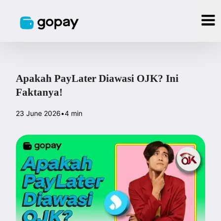
Apakah PayLater Diawasi OJK? Ini
Faktanya!
23 June 2026
•
4 min