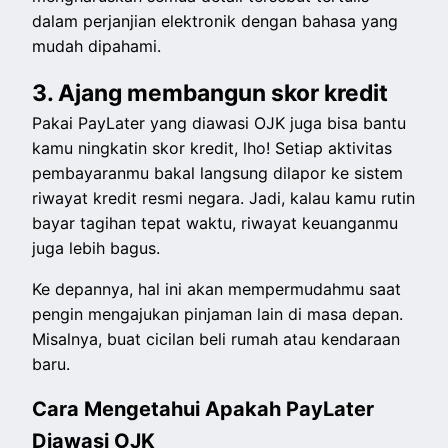
dalam perjanjian elektronik dengan bahasa yang
mudah dipahami.
3. Ajang membangun skor kredit
Pakai PayLater yang diawasi OJK juga bisa bantu
kamu ningkatin skor kredit, lho! Setiap aktivitas
pembayaranmu bakal langsung dilapor ke sistem
riwayat kredit resmi negara. Jadi, kalau kamu rutin
bayar tagihan tepat waktu, riwayat keuanganmu
juga lebih bagus.
Ke depannya, hal ini akan mempermudahmu saat
pengin mengajukan pinjaman lain di masa depan.
Misalnya, buat cicilan beli rumah atau kendaraan
baru.
Cara Mengetahui Apakah PayLater
Diawasi OJK