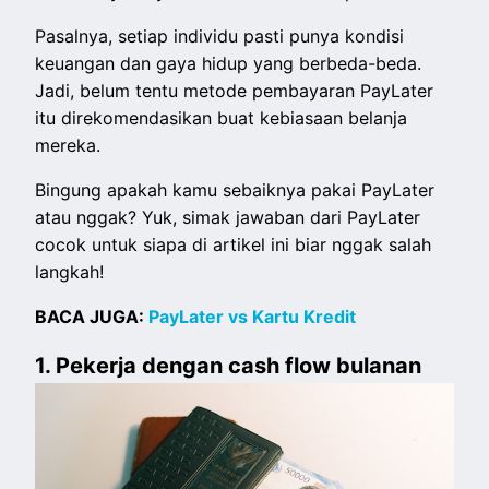
Pasalnya, setiap individu pasti punya kondisi
keuangan dan gaya hidup yang berbeda-beda.
Jadi, belum tentu metode pembayaran PayLater
itu direkomendasikan buat kebiasaan belanja
mereka.
Bingung apakah kamu sebaiknya pakai PayLater
atau nggak? Yuk, simak jawaban dari PayLater
cocok untuk siapa di artikel ini biar nggak salah
langkah!
BACA JUGA:
PayLater vs Kartu Kredit
1. Pekerja dengan cash flow bulanan