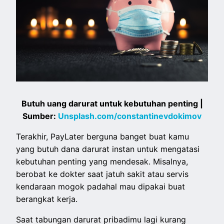
Butuh uang darurat untuk kebutuhan penting |
Sumber:
Unsplash.com/constantinevdokimov
Terakhir, PayLater berguna banget buat kamu
yang butuh dana darurat instan untuk mengatasi
kebutuhan penting yang mendesak. Misalnya,
berobat ke dokter saat jatuh sakit atau servis
kendaraan mogok padahal mau dipakai buat
berangkat kerja.
Saat tabungan darurat pribadimu lagi kurang