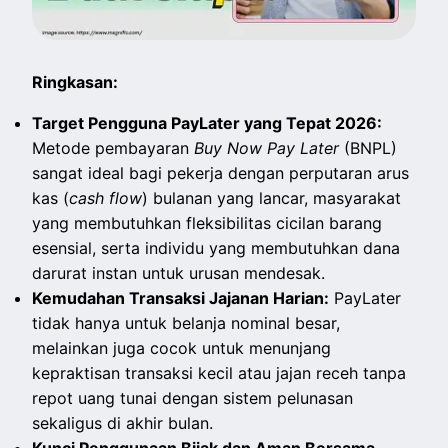
Ringkasan:
Target Pengguna PayLater yang Tepat 2026:
Metode pembayaran
Buy Now Pay Later
(BNPL)
sangat ideal bagi pekerja dengan perputaran arus
kas (
cash flow
) bulanan yang lancar, masyarakat
yang membutuhkan fleksibilitas cicilan barang
esensial, serta individu yang membutuhkan dana
darurat instan untuk urusan mendesak.
Kemudahan Transaksi Jajanan Harian:
PayLater
tidak hanya untuk belanja nominal besar,
melainkan juga cocok untuk menunjang
kepraktisan transaksi kecil atau jajan receh tanpa
repot uang tunai dengan sistem pelunasan
sekaligus di akhir bulan.